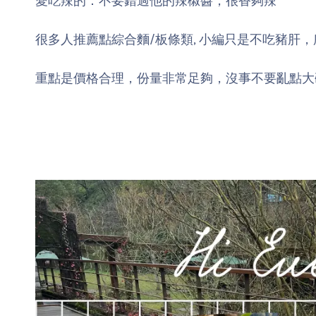
愛吃辣的：不要錯過他的辣椒醬，很香夠辣
很多人推薦點綜合麵/板條類, 小編只是不吃豬肝
重點是價格合理，份量非常足夠，沒事不要亂點大碗