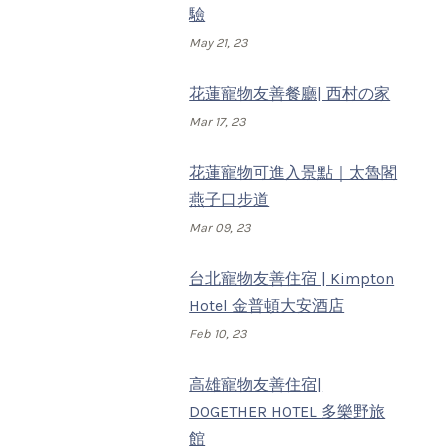
驗
May 21, 23
花蓮寵物友善餐廳| 西村の家
Mar 17, 23
花蓮寵物可進入景點｜太魯閣
燕子口步道
Mar 09, 23
台北寵物友善住宿 | Kimpton
Hotel 金普頓大安酒店
Feb 10, 23
高雄寵物友善住宿|
DOGETHER HOTEL 多樂野旅
館