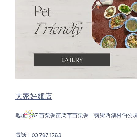
大家好麵店
地址: 367 苗栗縣苗栗市苗栗縣三義鄉西湖村伯公坑
電話：03 787 1783