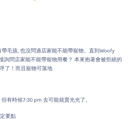
都沒有帶毛孩, 也沒問過店家能不能帶寵物。直到Woofy
 小編直接詢問店家能不能帶寵物用餐？ 本來抱著會被拒絕的
呼了！而且寵物可落地
但有時候7:30 pm 去可能就賣光光了。
一定要點