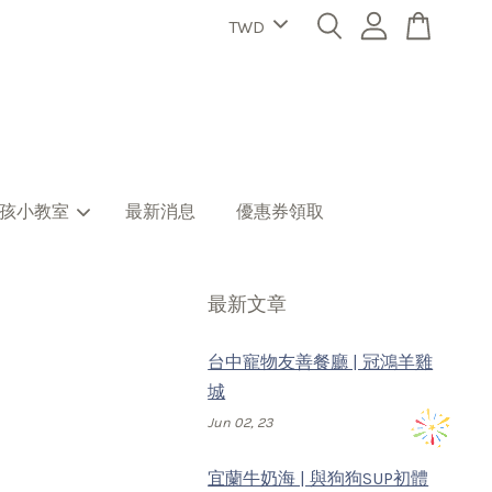
孩小教室
最新消息
優惠券領取
最新文章
台中寵物友善餐廳 | 冠鴻羊雞
城
Jun 02, 23
宜蘭牛奶海 | 與狗狗SUP初體