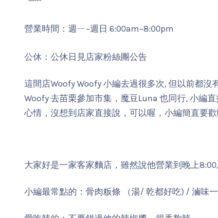
營業時間：週ㄧ~週日 6:00am~8:00pm
公休：公休日見店家粉絲團公告
這間店Woofy Woofy 小編去過很多次, 但以前
Woofy 去苗栗參加市集，魔豆Luna 也同行,
心情，沒想到店家直接說，可以喔，小編簡直要歡
大家好是一家客家麵店，雖然說他營業到晚上8:00, 
小編最常點的：骨肉粄條 （湯/ 乾都好吃) / 滷味