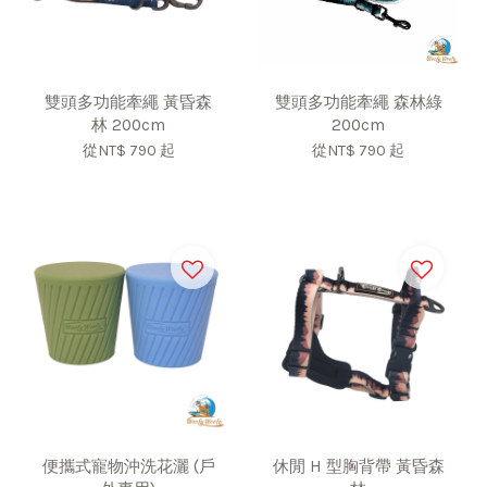
雙頭多功能牽繩 黃昏森
雙頭多功能牽繩 森林綠
林 200cm
200cm
從
NT$ 790
起
從
NT$ 790
起
便攜式寵物沖洗花灑 (戶
休閒 H 型胸背帶 黃昏森