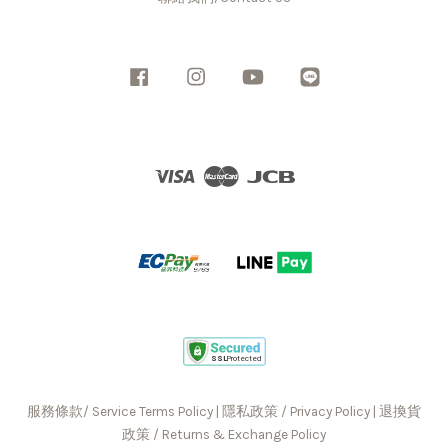
Facebook
Instagram
YouTube
Line
Visa
Master
JCB
服務條款/ Service Terms Policy
|
隱私政策 / Privacy Policy
|
退換貨
政策 / Returns & Exchange Policy