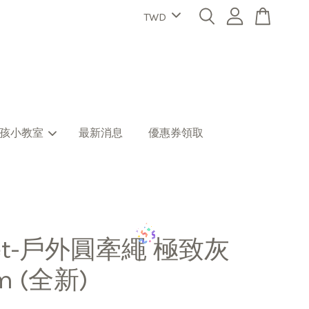
孩小教室
最新消息
優惠券領取
let-戶外圓牽繩 極致灰
m (全新)