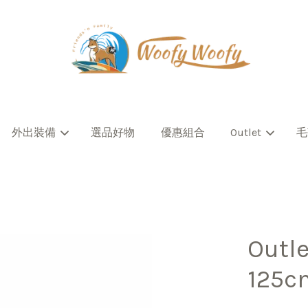
您的購物車目前還是空的。
外出裝備
選品好物
優惠組合
Outlet
毛
繼續購物
Out
125c