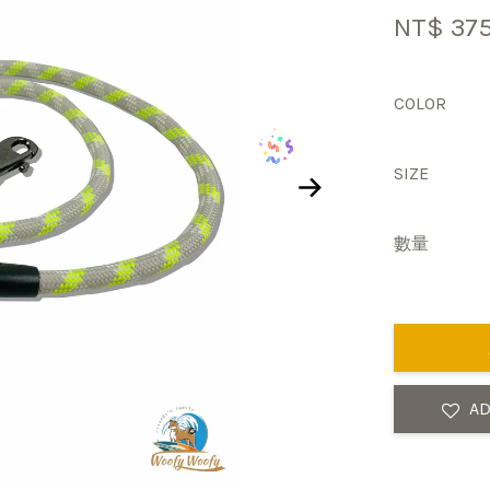
NT$ 37
COLOR
SIZE
數量
AD