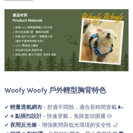
Woofy Woofy 戶外輕型胸背特色
✔
輕量透氣網布
– 舒適不悶熱，適合長時間穿戴 🌬️
✔
4 點插扣設計
– 快速穿戴，免除套頭困擾 🐶
✔
夜間反光條
– 增強夜間與低光環境的安全性 🌙