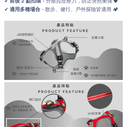
✔
前後 2 點扣環
– 分散拉扯壓力，防止突然衝撞 🛡️
✔
適用多種場合
– 散步、健行、戶外探險皆適用 🏕️