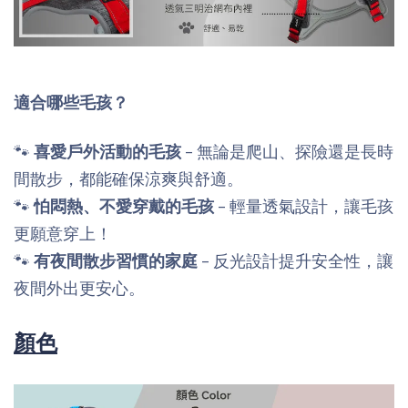
適合哪些毛孩？
🐾
喜愛戶外活動的毛孩
– 無論是爬山、探險還是長時
間散步，都能確保涼爽與舒適。
🐾
怕悶熱、不愛穿戴的毛孩
– 輕量透氣設計，讓毛孩
更願意穿上！
🐾
有夜間散步習慣的家庭
– 反光設計提升安全性，讓
夜間外出更安心。
顏色