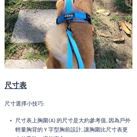
尺寸表
尺寸選擇小技巧:
尺寸表上胸圍(A) 的尺寸是大約參考值, 因為戶外
輕量胸背的Ｙ字型胸前設計, 讓胸圍比尺寸表更