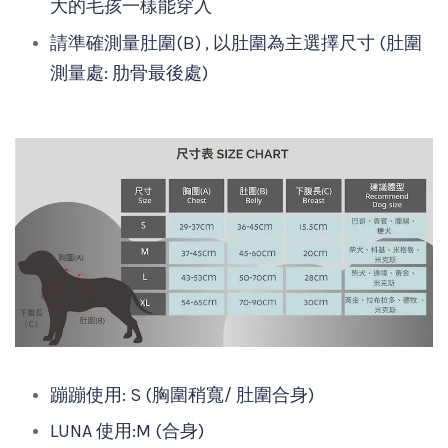
大的毛孩一樣能穿入
請準確測量肚圍(B) , 以肚圍為主選擇尺寸 (肚圍
測量處: 肋骨最後處)
蹦蹦使用: S (胸圍稍寬/ 肚圍合身)
LUNA 使用:M (合身)