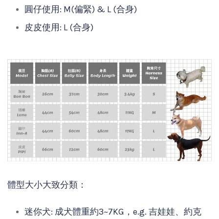
圓仔使用: M
(偏緊)
& L (合身)
皮皮使用: L
(合身)
體型大小大致分類：
迷你犬: 成犬體重約3~7KG，e.g. 吉娃娃、約克