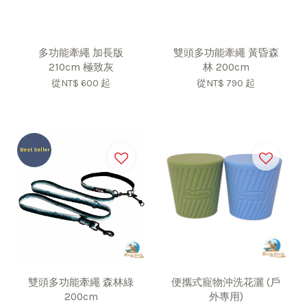
多功能牽繩 加長版
雙頭多功能牽繩 黃昏森
210cm 極致灰
林 200cm
從
NT$ 600
起
從
NT$ 790
起
Best Seller
雙頭多功能牽繩 森林綠
便攜式寵物沖洗花灑 (戶
200cm
外專用)