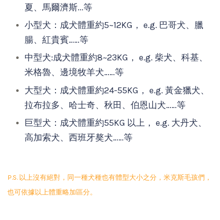
夏、馬爾濟斯...等
小型犬：成犬體重約5~12KG， e.g. 巴哥犬、臘
腸、紅貴賓……等
中型犬:成犬體重約8~23KG， e.g. 柴犬、科基、
米格魯、邊境牧羊犬……等
大型犬：成犬體重約24-55KG， e.g. 黃金獵犬、
拉布拉多、哈士奇、秋田、伯恩山犬……等
巨型犬：成犬體重約55KG 以上， e.g. 大丹犬、
高加索犬、西班牙獒犬……等
P.S. 以上沒有絕對，同一種犬種也有體型大小之分，米克斯毛孩們，
也可依據以上體重略加區分。