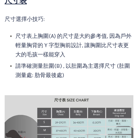
尺寸表
尺寸選擇小技巧:
尺寸表上胸圍(A) 的尺寸是大約參考值, 因為戶外
輕量胸背的Ｙ字型胸前設計, 讓胸圍比尺寸表更
大的毛孩一樣能穿入
請準確測量肚圍(B) , 以肚圍為主選擇尺寸 (肚圍
測量處: 肋骨最後處)