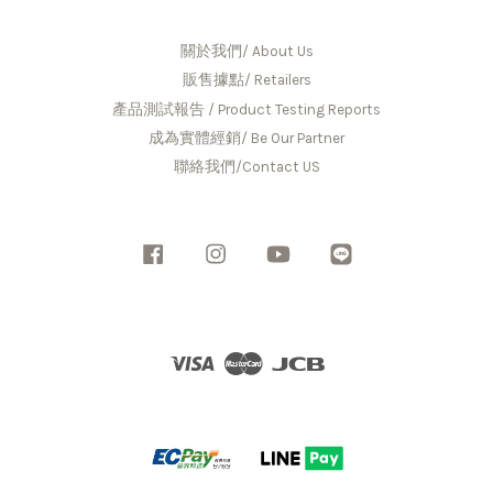
關於我們/ About Us
販售據點/ Retailers
產品測試報告 / Product Testing Reports
成為實體經銷/ Be Our Partner
聯絡我們/Contact US
Facebook
Instagram
YouTube
Line
Visa
Master
JCB