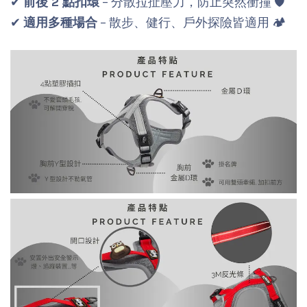
✔
前後 2 點扣環
– 分散拉扯壓力，防止突然衝撞 🛡️
✔
適用多種場合
– 散步、健行、戶外探險皆適用 🏕️