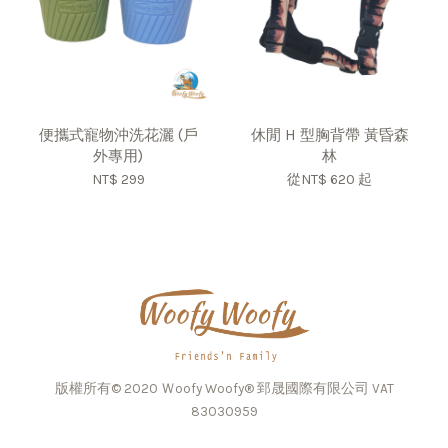
便攜式寵物沖洗花灑 (戶
休閒 H 型胸背帶 黃昏森
外專用)
林
NT$ 299
從
NT$ 620
起
版權所有© 2020 Ｗoofy Woofy® 郅晟國際有限公司 VAT
83030959