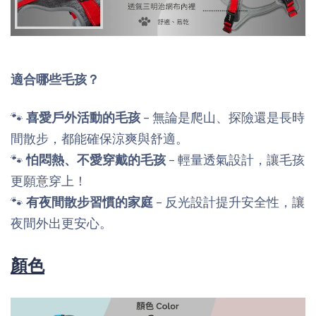
適合哪些毛孩？
🐾
喜愛戶外活動的毛孩
– 無論是爬山、探險還是長時
間散步，都能確保涼爽與舒適。
🐾
怕悶熱、不愛穿戴的毛孩
– 輕量透氣設計，讓毛孩
更願意穿上！
🐾
有夜間散步習慣的家庭
– 反光設計提升安全性，讓
夜間外出更安心。
顏色