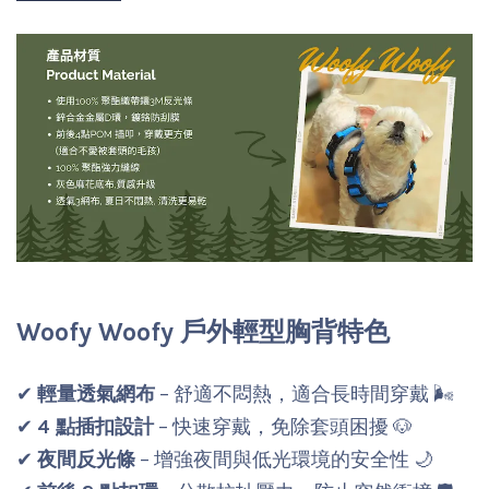
Woofy Woofy 戶外輕型胸背特色
✔
輕量透氣網布
– 舒適不悶熱，適合長時間穿戴 🌬️
✔
4 點插扣設計
– 快速穿戴，免除套頭困擾 🐶
✔
夜間反光條
– 增強夜間與低光環境的安全性 🌙