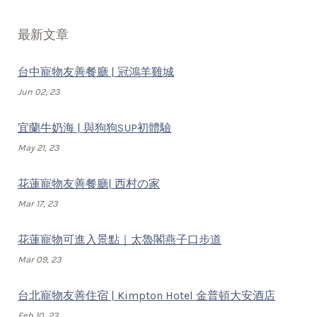
最新文章
台中寵物友善餐廳 | 冠鴻羊雞城
Jun 02, 23
宜蘭牛奶海 | 與狗狗SUP初體驗
May 21, 23
花蓮寵物友善餐廳| 西村の家
Mar 17, 23
花蓮寵物可進入景點｜太魯閣燕子口步道
Mar 09, 23
台北寵物友善住宿 | Kimpton Hotel 金普頓大安酒店
Feb 10, 23