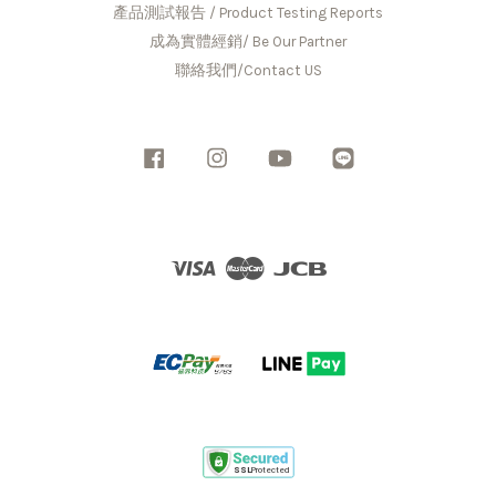
產品測試報告 / Product Testing Reports
成為實體經銷/ Be Our Partner
聯絡我們/Contact US
Facebook
Instagram
YouTube
Line
Visa
Master
JCB